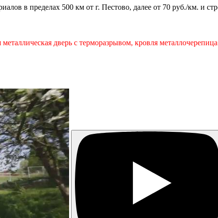
алов в пределах 500 км от г. Пестово, далее от 70 руб./км. и ст
ая металлическая дверь с терморазрывом, кровля металлочереп