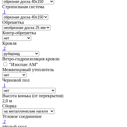
Стропильная система
1
Обрешетка
Контр-обрешетка
Кровля
2
Ветро-гидроизоляция кровли
"Изоспан AМ"
Межвенцовый утеплитель
Черновой пол
1
Высота конька (от перекрытия)
2,0 м
Сборка
Угловое соединение
2
тёплый угол