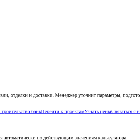
вли, отделки и доставки. Менеджер уточнит параметры, подгото
Строительство бань
Перейти к проектам
Узнать цены
Связаться с 
я автоматически по действующим значениям калькулятора.