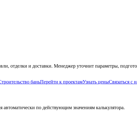
вли, отделки и доставки. Менеджер уточнит параметры, подгото
Строительство бань
Перейти к проектам
Узнать цены
Связаться с 
я автоматически по действующим значениям калькулятора.