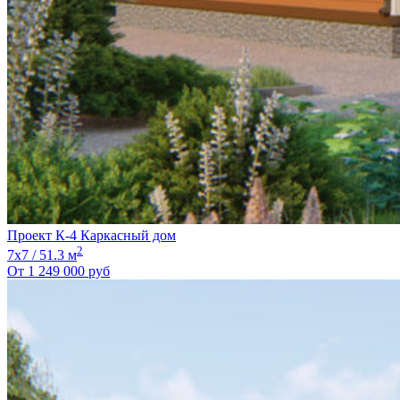
Проект К-4 Каркасный дом
2
7х7 / 51.3 м
От
1 249 000
руб