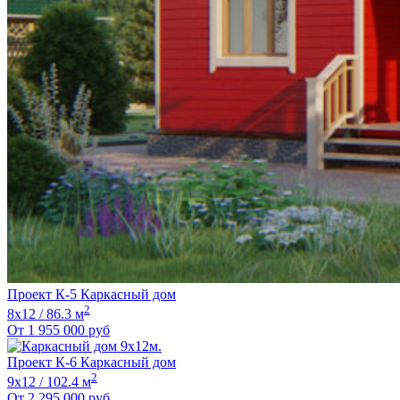
Проект К-5 Каркасный дом
2
8х12 / 86.3 м
От
1 955 000
руб
Проект К-6 Каркасный дом
2
9х12 / 102.4 м
От
2 295 000
руб