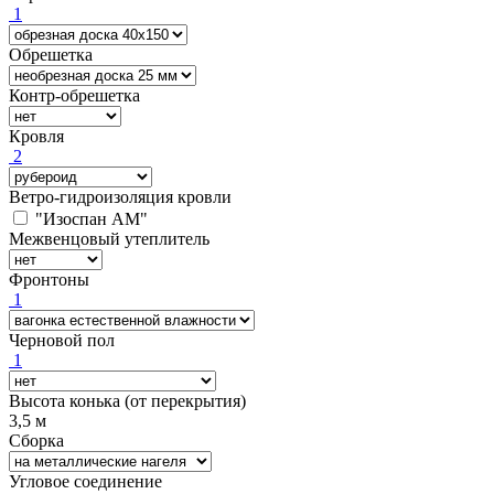
1
Обрешетка
Контр-обрешетка
Кровля
2
Ветро-гидроизоляция кровли
"Изоспан AМ"
Межвенцовый утеплитель
Фронтоны
1
Черновой пол
1
Высота конька (от перекрытия)
3,5 м
Сборка
Угловое соединение